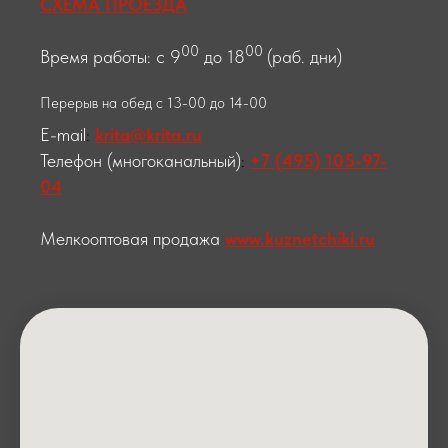
СХЕМА ПРОЕЗДА
00
00
Время работы: с 9
до 18
(раб. дни)
Перерыв на обед с 13-00 до 14-00
E-mail
:
krita@krita.ru
Телефон (многоканальный)
:
+7 (495) 105-97-
04
Мелкооптовая продажа
www.kuznetchiki.ru